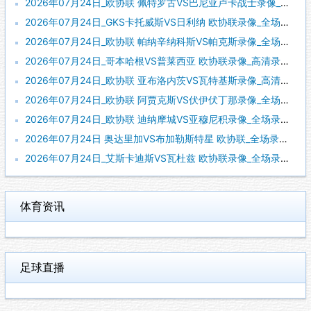
2026年07月24日_欧协联 佩特罗古VS巴尼亚卢卡战士录像_全场录像【高清回放】
2026年07月24日_GKS卡托威斯VS日利纳 欧协联录像_全场录像【高清回放】
2026年07月24日_欧协联 帕纳辛纳科斯VS帕克斯录像_全场录像【视频集锦】
2026年07月24日_哥本哈根VS普莱西亚 欧协联录像_高清录像【全场回放】
2026年07月24日_欧协联 亚布洛内茨VS瓦特基斯录像_高清录像【全场回放】
2026年07月24日_欧协联 阿贾克斯VS伏伊伏丁那录像_全场录像【高清回放】
2026年07月24日_欧协联 迪纳摩城VS亚穆尼积录像_全场录像【高清回放】
2026年07月24日 奥达里加VS布加勒斯特星 欧协联_全场录像【全场回放】
2026年07月24日_艾斯卡迪斯VS瓦杜兹 欧协联录像_全场录像【全场回放】
体育资讯
足球直播