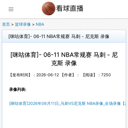
展开菜单
首页
>
篮球录像
>
NBA
[咪咕体育]- 06-11 NBA常规赛 马刺 - 尼克斯 录像
[咪咕体育]- 06-11 NBA常规赛 马刺 - 尼
克斯 录像
【发布时间】：2026-06-12 【作者】： 【阅读】：
7250
录像列表:
[咪咕体育]2026年06月11日_马刺VS尼克斯 NBA录像_全场录像