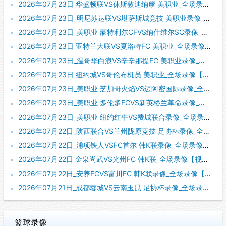
2026年07月23日 华盛顿联VS休斯敦迪纳摩 美职业_全场录像【全场回放】
2026年07月23日_明尼苏达联VS堪萨斯城竞技 美职业录像_高清录像【全场回放】
2026年07月23日_美职业 蒙特利尔CFVS纳什维尔SC录像_全场录像【视频集锦】
2026年07月23日 亚特兰大联VS夏洛特FC 美职业_全场录像【全场回放】
2026年07月23日_温哥华白浪VS辛辛那提FC 美职业录像_高清录像【全场回放】
2026年07月23日 纽约城VS哥伦布机员 美职业_全场录像【视频集锦】
2026年07月23日_美职业 芝加哥火焰VS迈阿密国际录像_全场录像【全场回放】
2026年07月23日_美职业 多伦多FCVS新英格兰革命录像_高清录像【全场回放】
2026年07月23日_美职业 纽约红牛VS费城联合录像_全场录像【全场回放】
2026年07月22日_陕西联合VS兰州陇原竞技 足协杯录像_全场录像【高清回放】
2026年07月22日_浦项铁人VSFC首尔 韩K联录像_全场录像【全场回放】
2026年07月22日 金泉尚武VS光州FC 韩K联_全场录像【视频集锦】
2026年07月22日_安养FCVS富川FC 韩K联录像_全场录像【视频集锦】
2026年07月21日_成都蓉城VS云南玉昆 足协杯录像_全场录像【全场回放】
篮球录像