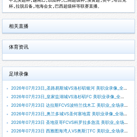
杯,拉脱后备,地海会女,巴西超级杯等联赛直播。
相关直播
体育资讯
足球录像
2026年07月23日_圣路易斯城VS洛杉矶银河 美职业录像_全场录像【视频集锦】
2026年07月23日_皇家盐湖城VS洛杉矶FC 美职业录像_全场录像【全场回放】
2026年07月23日 达拉斯FCVS波特兰伐木工 美职业_全场录像【全场回放】
2026年07月23日_奥兰多城VS圣何塞地震 美职业录像_全场录像【高清回放】
2026年07月23日 圣地亚哥FCVS科罗拉多急流 美职业_全场录像【视频集锦】
2026年07月23日 西雅图海湾人VS奥斯汀FC 美职业_全场录像【视频集锦】