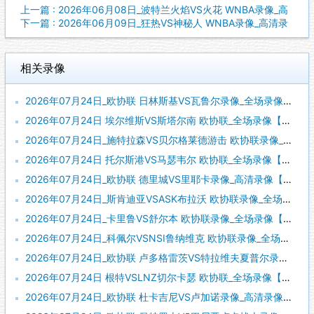
上一篇 : 2026年06月08日_波特兰火焰VS火花 WNBA录像_高
下一篇 : 2026年06月09日_狂热VS神秘人 WNBA录像_高清录
相关录像
2026年07月24日_欧协联 日林斯基VS瓦鲁尔录像_全场录像【高清回放】
2026年07月24日 埃尔维斯VS斯塔尔南 欧协联_全场录像【全场回放】
2026年07月24日_施特拉森VS贝尔格莱德游击 欧协联录像_高清录像【全场回放】
2026年07月24日 托尔斯港VS马瑟韦尔 欧协联_全场录像【视频集锦】
2026年07月24日_欧协联 德里城VS里耶卡录像_高清录像【全场回放】
2026年07月24日_斯肯迪亚VSASK布拉沃 欧协联录像_全场录像【视频集锦】
2026年07月24日_卡里鲁VS舒尔本 欧协联录像_全场录像【全场回放】
2026年07月24日_科佩尔VSNSI鲁纳维克 欧协联录像_全场录像【全场回放】
2026年07月24日_欧协联 卢多格雷茨VS特拉维夫夏普尔录像_全场录像【全场回放】
2026年07月24日 根特VSLNZ切尔卡瑟 欧协联_全场录像【视频集锦】
2026年07月24日_欧协联 杜卡吉尼VS卢加诺录像_高清录像【全场回放】