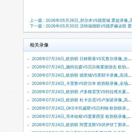
上一篇 : 2026年05月26日_舒尔本VS德里城 爱超录像
下一篇 : 2026年05月30日 沃特福德联VS德罗赫达联 
相关录像
2026年07月24日_欧协联 日林斯基VS瓦鲁尔录像_全场录像【高清回放】
2026年07月24日_施特拉森VS贝尔格莱德游击 欧协联录像_高清录像【全场回放】
2026年07月24日_欧协联 德里城VS里耶卡录像_高清录像【全场回放】
2026年07月24日_卡里鲁VS舒尔本 欧协联录像_全场录像【全场回放】
2026年07月24日_欧协联 卢多格雷茨VS特拉维夫夏普尔录像_全场录像【全场回放】
2026年07月24日_欧协联 杜卡吉尼VS卢加诺录像_高清录像【全场回放】
2026年07月24日_GKS卡托威斯VS日利纳 欧协联录像_全场录像【高清回放】
2026年07月24日_哥本哈根VS普莱西亚 欧协联录像_高清录像【全场回放】
2026年07月24日_欧协联 阿贾克斯VS伏伊伏丁那录像_全场录像【高清回放】