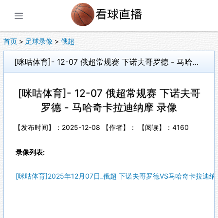
展开菜单
首页
>
足球录像
>
俄超
[咪咕体育]- 12-07 俄超常规赛 下诺夫哥罗德 - 马哈奇卡拉迪纳摩 录像
[咪咕体育]- 12-07 俄超常规赛 下诺夫哥
罗德 - 马哈奇卡拉迪纳摩 录像
【发布时间】：2025-12-08 【作者】： 【阅读】：
4160
录像列表:
[咪咕体育]2025年12月07日_俄超 下诺夫哥罗德VS马哈奇卡拉