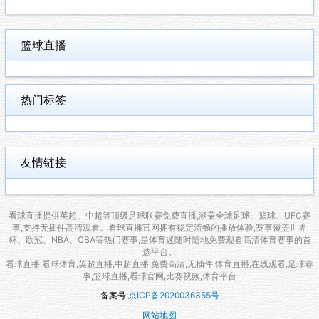
篮球直播
热门标签
友情链接
看球直播提供英超、中超等顶级足球联赛免费直播,涵盖全球足球、篮球、UFC赛
事,支持无插件高清观看。看球直播官网拥有稳定流畅的播放体验,赛事覆盖世界
杯、欧冠、NBA、CBA等热门赛事,是体育迷随时随地免费观看高清体育赛事的首
选平台。
看球直播,看球体育,英超直播,中超直播,免费高清,无插件,体育直播,在线观看,足球赛
事,篮球直播,看球官网,比赛视频,体育平台
备案号:
京ICP备2020036355号
网站地图