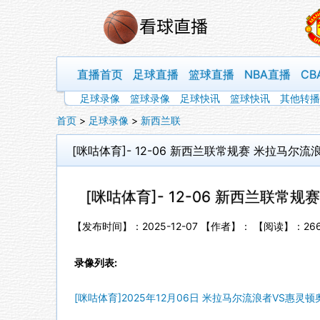
直播首页
足球直播
篮球直播
NBA直播
CB
足球录像
篮球录像
足球快讯
篮球快讯
其他转播
首页
>
足球录像
>
新西兰联
[咪咕体育]- 12-06 新西兰联常规赛 米拉马尔流
[咪咕体育]- 12-06 新西兰联常
【发布时间】：2025-12-07 【作者】： 【阅读】：
26
录像列表:
[咪咕体育]2025年12月06日 米拉马尔流浪者VS惠