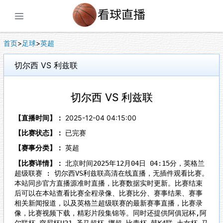
展开菜单
首页
>
足球
>
英超
切尔西 VS 利兹联
切尔西 VS 利兹联
【直播时间】：
2025-12-04 04:15:00
【比赛状态】：
已完赛
【赛事分类】：
英超
【比赛详情】：
北京时间2025年12月04日 04:15分，英格兰
超级联赛 : 切尔西VS利兹联高清在线直播，无插件观看比赛。
本站同步官方直播源准时直播，比赛数据实时更新。比赛结束
后可以在本站查看比赛全程录像、比赛比分、赛事结果、赛事
相关新闻报道，以及英格兰超级联赛的最新赛事直播，比赛录
像，比赛视频下载，精彩片段集锦等。同时还提供阿俱冠杯,阿
尔联杯,突尼杯U21,圣马超杯,挪超,比青杯,韩K4联,土女杯,马