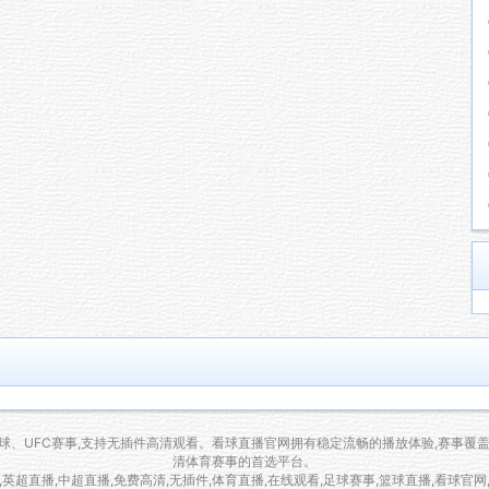
、UFC赛事,支持无插件高清观看。看球直播官网拥有稳定流畅的播放体验,赛事覆盖
清体育赛事的首选平台。
,英超直播,中超直播,免费高清,无插件,体育直播,在线观看,足球赛事,篮球直播,看球官网