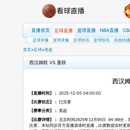
直播首页
篮球直播
NBA直播
C
足球直播
足球录像
篮球录像
足球快讯
篮球快讯
其他转播
首页
>
足球
>
英超
西汉姆联 VS 曼联
西汉姆
【直播时间】：
2025-12-05 04:00:00
【比赛状态】：
已完赛
【赛事分类】：
英超
【比赛详情】：
北京时间2025年12月05日 04:0
比赛。本站同步官方直播源准时直播，比赛数据实时更