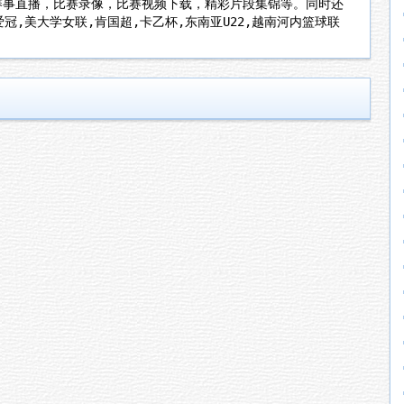
赛事直播，比赛录像，比赛视频下载，精彩片段集锦等。同时还
爱冠,美大学女联,肯国超,卡乙杯,东南亚U22,越南河内篮球联