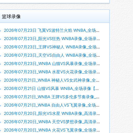
篮球录像
2026年07月23日 飞翼VS波特兰火焰 WNBA_全场录像【全场回放】
2026年07月23日_阳光VS狂热 WNBA录像_全场录像【视频集锦】
2026年07月23日_王牌VS神秘人 WNBA录像_全场录像【全场回放】
2026年07月23日_天空VS自由人 WNBA录像_全场录像【全场回放】
2026年07月23日_WNBA 山猫VS风暴录像_全场录像【全场回放】
2026年07月23日_WNBA 水星VS火花录像_全场录像【高清回放】
2026年07月21日_WNBA 神秘人VS女武神录像_全场录像【高清回放】
2026年07月21日 山猫VS风暴 WNBA_全场录像【全场回放】
2026年07月21日_WNBA 王牌VS多伦多节奏录像_高清录像【全场回放】
2026年07月21日_WNBA 自由人VS飞翼录像_全场录像【高清回放】
2026年07月20日_阳光VS水星 WNBA录像_高清录像【全场回放】
2026年07月20日_WNBA 天空VS梦想录像_高清录像【全场回放】
2026年07月20日_WNBA 火花VS飞翼录像_全场录像【高清回放】