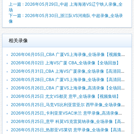
上一篇 : 2026年05月29日_中超 上海海港VS辽宁铁人录像_全
场
下一篇 : 2026年05月30日_浙江队VS河南队 中超录像_全场录
像
相关录像
2026年06月05日_CBA 广厦VS上海录像_全场录像【视频集锦】
2026年06月02日 上海VS广厦 CBA_全场录像【全场回放】
2026年05月31日_CBA 上海VS广厦录像_全场录像【高清回放】
2026年05月28日_CBA 广厦VS上海录像_全场录像【高清回放】
2026年05月26日_CBA 广厦VS上海录像_高清录像【全场回放】
2026年05月25日 尤文VS都灵 意甲_全场录像【视频集锦】
2026年05月25日_马竞VS比利亚雷亚尔 西甲录像_全场录像【视频集锦】
2026年05月25日_卡利亚里VSAC米兰 意甲录像_高清录像【全场回放】
2026年05月25日_意甲 科莫VS克雷莫纳录像_全场录像【高清回放】
2026年05月25日_热那亚VS莱切 意甲录像_全场录像【高清回放】