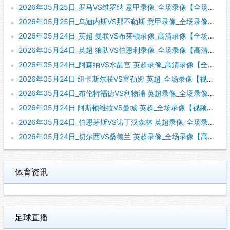
2026年05月25日_罗马VS维罗纳 意甲录像_全场录像【全场回放】
2026年05月25日_乌迪内斯VS那不勒斯 意甲录像_全场录像【高清回放】
2026年05月24日_英超 曼联VS布莱顿录像_高清录像【全场回放】
2026年05月24日_英超 狼队VS伯恩利录像_全场录像【高清回放】
2026年05月24日_阿森纳VS水晶宫 英超录像_高清录像【全场回放】
2026年05月24日 纽卡斯尔联VS富勒姆 英超_全场录像【视频集锦】
2026年05月24日_布伦特福德VS利物浦 英超录像_全场录像【视频集锦】
2026年05月24日 阿斯顿维拉VS曼城 英超_全场录像【视频集锦】
2026年05月24日_伯恩茅斯VS诺丁汉森林 英超录像_全场录像【高清回放】
2026年05月24日_切尔西VS桑德兰 英超录像_全场录像【高清回放】
体育资讯
足球直播