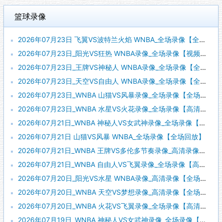
篮球录像
2026年07月23日 飞翼VS波特兰火焰 WNBA_全场录像【全场回放】
2026年07月23日_阳光VS狂热 WNBA录像_全场录像【视频集锦】
2026年07月23日_王牌VS神秘人 WNBA录像_全场录像【全场回放】
2026年07月23日_天空VS自由人 WNBA录像_全场录像【全场回放】
2026年07月23日_WNBA 山猫VS风暴录像_全场录像【全场回放】
2026年07月23日_WNBA 水星VS火花录像_全场录像【高清回放】
2026年07月21日_WNBA 神秘人VS女武神录像_全场录像【高清回放】
2026年07月21日 山猫VS风暴 WNBA_全场录像【全场回放】
2026年07月21日_WNBA 王牌VS多伦多节奏录像_高清录像【全场回放】
2026年07月21日_WNBA 自由人VS飞翼录像_全场录像【高清回放】
2026年07月20日_阳光VS水星 WNBA录像_高清录像【全场回放】
2026年07月20日_WNBA 天空VS梦想录像_高清录像【全场回放】
2026年07月20日_WNBA 火花VS飞翼录像_全场录像【高清回放】
2026年07月19日_WNBA 神秘人VS女武神录像_全场录像【高清回放】