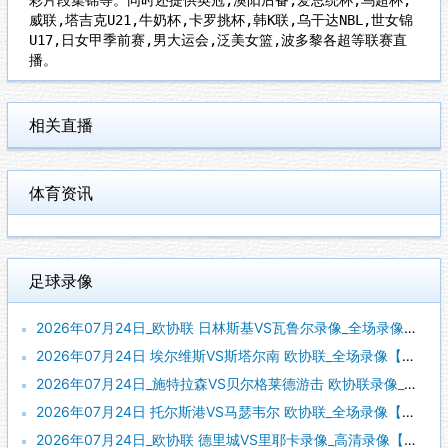
威联,塔吉克U21,牛奶杯,卡罗挑杯,韩K联,乌干达NBL,世女锦
U17,日女甲季前赛,男大运会,泛美女篮,波多黎各超等联赛直
播。
相关直播
体育资讯
足球录像
2026年07月24日_欧协联 日林斯基VS瓦鲁尔录像_全场录像【高清回放】
2026年07月24日 埃尔维斯VS斯塔尔南 欧协联_全场录像【全场回放】
2026年07月24日_施特拉森VS贝尔格莱德游击 欧协联录像_高清录像【全场回放】
2026年07月24日 托尔斯港VS马瑟韦尔 欧协联_全场录像【视频集锦】
2026年07月24日_欧协联 德里城VS里耶卡录像_高清录像【全场回放】