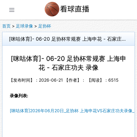
展开菜单
首页
>
足球录像
>
足协杯
[咪咕体育]- 06-20 足协杯常规赛 上海申花 - 石家庄功夫 录像
[咪咕体育]- 06-20 足协杯常规赛 上海申
花 - 石家庄功夫 录像
【发布时间】：2026-06-21 【作者】： 【阅读】：
6515
录像列表:
[咪咕体育]2026年06月20日_足协杯 上海申花VS石家庄功夫录像