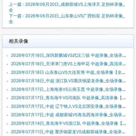
上一篇 : 2026年06月20日_成都蓉城VS上海泽天 足协杯录像_
全
下一篇 : 2026年06月20日_山东泰山VS广西恒宸 足协杯录像_
全
相关录像
2026年07月18日_深圳新鹏城VS武汉三镇 中超录像_全场录像【视频集锦】
2026年07月18日_天津津门虎VS上海申花 中超录像_高清录像【全场回放】
2026年07月18日 山东泰山VS大连英博 中超_全场录像【全场回放】
2026年07月18日_中超 浙江队VS重庆铜梁龙录像_全场录像【全场回放】
2026年07月17日_上海海港VS云南玉昆 中超录像_全场录像【全场回放】
2026年07月17日_青岛海牛VS河南队 中超录像_高清录像【全场回放】
2026年07月17日_中超 辽宁铁人VS北京国安录像_全场录像【高清回放】
2026年07月17日_中超 成都蓉城VS青岛西海岸录像_全场录像【视频集锦】
2026年07月14日_青岛海牛VS浙江队 中超录像_全场录像【视频集锦】
2026年07月11日_中超 重庆铜梁龙VS成都蓉城录像_全场录像【视频集锦】