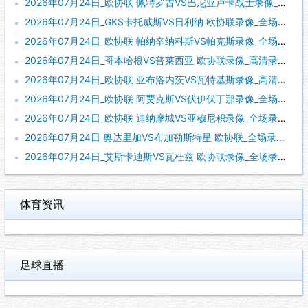
2026年07月24日_欧协联 佩特罗古VS巴尼亚卢卡战士录像_全场录像【高清回放】
2026年07月24日_GKS卡托威斯VS日利纳 欧协联录像_全场录像【高清回放】
2026年07月24日_欧协联 帕纳辛纳科斯VS帕克斯录像_全场录像【视频集锦】
2026年07月24日_哥本哈根VS普莱西亚 欧协联录像_高清录像【全场回放】
2026年07月24日_欧协联 亚布洛内茨VS瓦特基斯录像_高清录像【全场回放】
2026年07月24日_欧协联 阿贾克斯VS伏伊伏丁那录像_全场录像【高清回放】
2026年07月24日_欧协联 迪纳摩城VS亚穆尼积录像_全场录像【高清回放】
2026年07月24日 奥达里加VS布加勒斯特星 欧协联_全场录像【全场回放】
2026年07月24日_艾斯卡迪斯VS瓦杜兹 欧协联录像_全场录像【全场回放】
体育资讯
足球直播