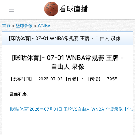
展开菜单
首页
>
篮球录像
>
WNBA
[咪咕体育]- 07-01 WNBA常规赛 王牌 - 自由人 录像
[咪咕体育]- 07-01 WNBA常规赛 王牌 -
自由人 录像
【发布时间】：2026-07-02 【作者】： 【阅读】：
7955
录像列表:
[咪咕体育]2026年07月01日 王牌VS自由人 WNBA_全场录像【全