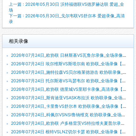
上一篇 : 2026年05月30日 沃特福德联VS德罗赫达联 爱超_全
场
下一篇 : 2026年05月30日_戈尔韦联VS舒尔本 爱超录像_高清
录
相关录像
2026年07月24日_欧协联 日林斯基VS瓦鲁尔录像_全场录像【高清回放】
2026年07月24日 埃尔维斯VS斯塔尔南 欧协联_全场录像【全场回放】
2026年07月24日_施特拉森VS贝尔格莱德游击 欧协联录像_高清录像【全场回放】
2026年07月24日 托尔斯港VS马瑟韦尔 欧协联_全场录像【视频集锦】
2026年07月24日_欧协联 德里城VS里耶卡录像_高清录像【全场回放】
2026年07月24日_斯肯迪亚VSASK布拉沃 欧协联录像_全场录像【视频集锦】
2026年07月24日_卡里鲁VS舒尔本 欧协联录像_全场录像【全场回放】
2026年07月24日_科佩尔VSNSI鲁纳维克 欧协联录像_全场录像【全场回放】
2026年07月24日_欧协联 卢多格雷茨VS特拉维夫夏普尔录像_全场录像【全场回放】
2026年07月24日 根特VSLNZ切尔卡瑟 欧协联_全场录像【视频集锦】