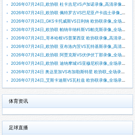
2026年07月24日_欧协联 杜卡吉尼VS卢加诺录像_高清录像【全场回放】
2026年07月24日_欧协联 佩特罗古VS巴尼亚卢卡战士录像_全场录像【高清回放】
2026年07月24日_GKS卡托威斯VS日利纳 欧协联录像_全场录像【高清回放】
2026年07月24日_欧协联 帕纳辛纳科斯VS帕克斯录像_全场录像【视频集锦】
2026年07月24日_哥本哈根VS普莱西亚 欧协联录像_高清录像【全场回放】
2026年07月24日_欧协联 亚布洛内茨VS瓦特基斯录像_高清录像【全场回放】
2026年07月24日_欧协联 阿贾克斯VS伏伊伏丁那录像_全场录像【高清回放】
2026年07月24日_欧协联 迪纳摩城VS亚穆尼积录像_全场录像【高清回放】
2026年07月24日 奥达里加VS布加勒斯特星 欧协联_全场录像【全场回放】
2026年07月24日_艾斯卡迪斯VS瓦杜兹 欧协联录像_全场录像【全场回放】
体育资讯
足球直播