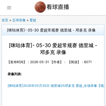
展开菜单
首页
>
足球录像
>
爱超
[咪咕体育]- 05-30 爱超常规赛 德里城 - 邓多克 录像
[咪咕体育]- 05-30 爱超常规赛 德里城 -
邓多克 录像
【发布时间】：2026-05-31 【作者】： 【阅读】：
8071
录像列表:
[咪咕体育]2026年05月30日 德里城VS邓多克 爱超_全场录像【视