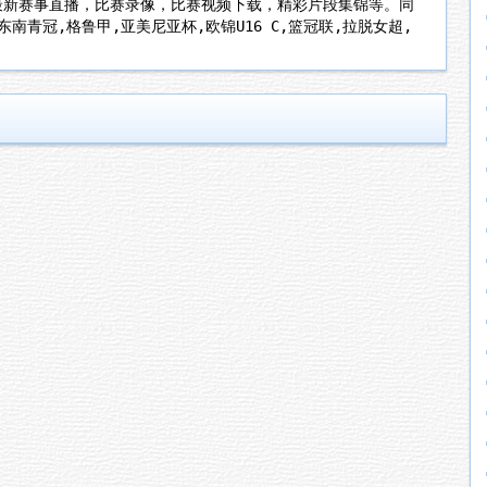
最新赛事直播，比赛录像，比赛视频下载，精彩片段集锦等。同
东南青冠,格鲁甲,亚美尼亚杯,欧锦U16 C,篮冠联,拉脱女超,