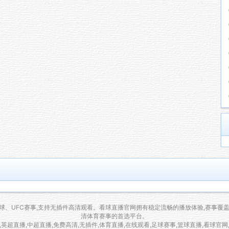
、UFC赛事,支持无插件高清观看。看球直播官网拥有稳定流畅的播放体验,赛事覆盖
清体育赛事的首选平台。
,英超直播,中超直播,免费高清,无插件,体育直播,在线观看,足球赛事,篮球直播,看球官网