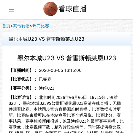
展开菜单
首页
>
其他转播
>
热门比赛
墨尔本城U23 VS 普雷斯顿莱恩U23
墨尔本城U23 VS 普雷斯顿莱恩U23
【直播时间】：
2026-06-05 16:15:00
【比赛状态】：
已完赛
【赛事分类】：
澳维U23
【比赛详情】：
北京时间2026年06月05日 16:15分，澳维
U23 : 墨尔本城U23VS普雷斯顿莱恩U23高清在线直播，无插
件观看比赛。本站同步官方直播源准时直播，比赛数据实时更
新。比赛结束后可以在本站查看比赛全程录像、比赛比分、赛
事结果、赛事相关新闻报道，以及澳维U23的最新赛事直播，比
赛录像，比赛视频下载，精彩片段集锦等。同时还提供赞比亚
杯,澳超,塔吉超杯,女和平杯,大洋冠U19,布法联,法圭联,韩大