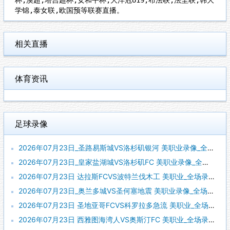
学锦,泰女联,欧国预等联赛直播。
相关直播
体育资讯
足球录像
2026年07月23日_圣路易斯城VS洛杉矶银河 美职业录像_全场录像【视频集锦】
2026年07月23日_皇家盐湖城VS洛杉矶FC 美职业录像_全场录像【全场回放】
2026年07月23日 达拉斯FCVS波特兰伐木工 美职业_全场录像【全场回放】
2026年07月23日_奥兰多城VS圣何塞地震 美职业录像_全场录像【高清回放】
2026年07月23日 圣地亚哥FCVS科罗拉多急流 美职业_全场录像【视频集锦】
2026年07月23日 西雅图海湾人VS奥斯汀FC 美职业_全场录像【视频集锦】