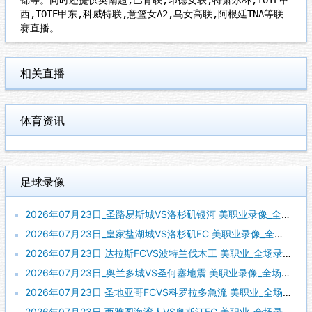
西,TOTE甲东,科威特联,意篮女A2,乌女高联,阿根廷TNA等联
赛直播。
相关直播
体育资讯
足球录像
2026年07月23日_圣路易斯城VS洛杉矶银河 美职业录像_全场录像【视频集锦】
2026年07月23日_皇家盐湖城VS洛杉矶FC 美职业录像_全场录像【全场回放】
2026年07月23日 达拉斯FCVS波特兰伐木工 美职业_全场录像【全场回放】
2026年07月23日_奥兰多城VS圣何塞地震 美职业录像_全场录像【高清回放】
2026年07月23日 圣地亚哥FCVS科罗拉多急流 美职业_全场录像【视频集锦】
2026年07月23日 西雅图海湾人VS奥斯汀FC 美职业_全场录像【视频集锦】