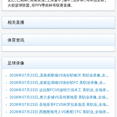
火箭篮球联盟,菲FFV季前杯等联赛直播。
相关直播
体育资讯
足球录像
2026年07月23日_圣路易斯城VS洛杉矶银河 美职业录像_全场录像【视频集锦】
2026年07月23日_皇家盐湖城VS洛杉矶FC 美职业录像_全场录像【全场回放】
2026年07月23日 达拉斯FCVS波特兰伐木工 美职业_全场录像【全场回放】
2026年07月23日_奥兰多城VS圣何塞地震 美职业录像_全场录像【高清回放】
2026年07月23日 圣地亚哥FCVS科罗拉多急流 美职业_全场录像【视频集锦】
2026年07月23日 西雅图海湾人VS奥斯汀FC 美职业_全场录像【视频集锦】