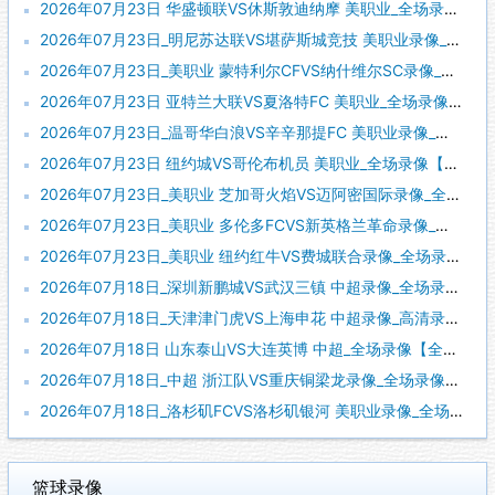
2026年07月23日 华盛顿联VS休斯敦迪纳摩 美职业_全场录像【全场回放】
2026年07月23日_明尼苏达联VS堪萨斯城竞技 美职业录像_高清录像【全场回放】
2026年07月23日_美职业 蒙特利尔CFVS纳什维尔SC录像_全场录像【视频集锦】
2026年07月23日 亚特兰大联VS夏洛特FC 美职业_全场录像【全场回放】
2026年07月23日_温哥华白浪VS辛辛那提FC 美职业录像_高清录像【全场回放】
2026年07月23日 纽约城VS哥伦布机员 美职业_全场录像【视频集锦】
2026年07月23日_美职业 芝加哥火焰VS迈阿密国际录像_全场录像【全场回放】
2026年07月23日_美职业 多伦多FCVS新英格兰革命录像_高清录像【全场回放】
2026年07月23日_美职业 纽约红牛VS费城联合录像_全场录像【全场回放】
2026年07月18日_深圳新鹏城VS武汉三镇 中超录像_全场录像【视频集锦】
2026年07月18日_天津津门虎VS上海申花 中超录像_高清录像【全场回放】
2026年07月18日 山东泰山VS大连英博 中超_全场录像【全场回放】
2026年07月18日_中超 浙江队VS重庆铜梁龙录像_全场录像【全场回放】
2026年07月18日_洛杉矶FCVS洛杉矶银河 美职业录像_全场录像【视频集锦】
篮球录像