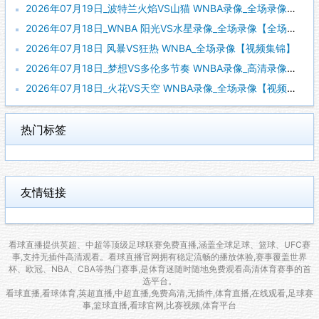
2026年07月19日_波特兰火焰VS山猫 WNBA录像_全场录像【高清回放】
2026年07月18日_WNBA 阳光VS水星录像_全场录像【全场回放】
2026年07月18日 风暴VS狂热 WNBA_全场录像【视频集锦】
2026年07月18日_梦想VS多伦多节奏 WNBA录像_高清录像【全场回放】
2026年07月18日_火花VS天空 WNBA录像_全场录像【视频集锦】
热门标签
友情链接
看球直播提供英超、中超等顶级足球联赛免费直播,涵盖全球足球、篮球、UFC赛
事,支持无插件高清观看。看球直播官网拥有稳定流畅的播放体验,赛事覆盖世界
杯、欧冠、NBA、CBA等热门赛事,是体育迷随时随地免费观看高清体育赛事的首
选平台。
看球直播,看球体育,英超直播,中超直播,免费高清,无插件,体育直播,在线观看,足球赛
事,篮球直播,看球官网,比赛视频,体育平台