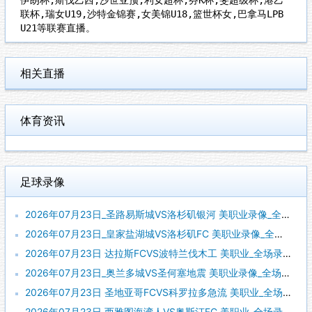
联杯,瑞女U19,沙特金锦赛,女美锦U18,篮世杯女,巴拿马LPB
U21等联赛直播。
相关直播
体育资讯
足球录像
2026年07月23日_圣路易斯城VS洛杉矶银河 美职业录像_全场录像【视频集锦】
2026年07月23日_皇家盐湖城VS洛杉矶FC 美职业录像_全场录像【全场回放】
2026年07月23日 达拉斯FCVS波特兰伐木工 美职业_全场录像【全场回放】
2026年07月23日_奥兰多城VS圣何塞地震 美职业录像_全场录像【高清回放】
2026年07月23日 圣地亚哥FCVS科罗拉多急流 美职业_全场录像【视频集锦】
2026年07月23日 西雅图海湾人VS奥斯汀FC 美职业_全场录像【视频集锦】