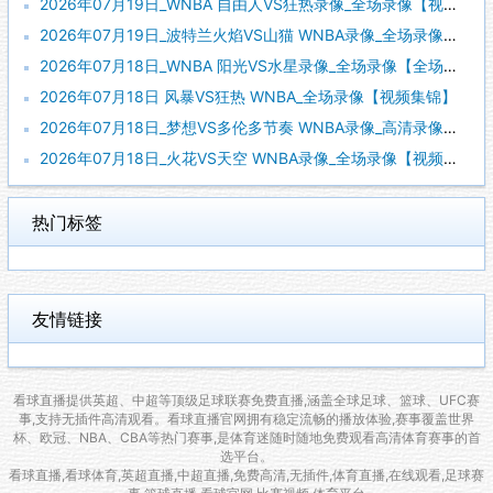
2026年07月19日_WNBA 自由人VS狂热录像_全场录像【视频集锦】
2026年07月19日_波特兰火焰VS山猫 WNBA录像_全场录像【高清回放】
2026年07月18日_WNBA 阳光VS水星录像_全场录像【全场回放】
2026年07月18日 风暴VS狂热 WNBA_全场录像【视频集锦】
2026年07月18日_梦想VS多伦多节奏 WNBA录像_高清录像【全场回放】
2026年07月18日_火花VS天空 WNBA录像_全场录像【视频集锦】
热门标签
友情链接
看球直播提供英超、中超等顶级足球联赛免费直播,涵盖全球足球、篮球、UFC赛
事,支持无插件高清观看。看球直播官网拥有稳定流畅的播放体验,赛事覆盖世界
杯、欧冠、NBA、CBA等热门赛事,是体育迷随时随地免费观看高清体育赛事的首
选平台。
看球直播,看球体育,英超直播,中超直播,免费高清,无插件,体育直播,在线观看,足球赛