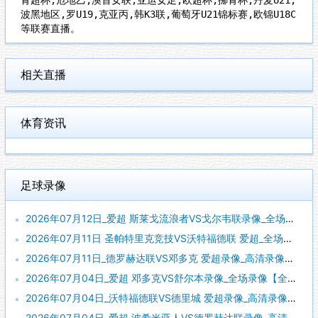
波黑地区,罗U19,克亚丙,韩K3联,葡萄牙U21锦标赛,欧锦U18C
等联赛直播。
相关直播
体育资讯
足球录像
2026年07月12日_爱超 斯莱戈流浪者VS戈尔韦联录像_全场录像【高清回放】
2026年07月11日 圣帕特里克竞技VS沃特福德联 爱超_全场录像【全场回放】
2026年07月11日_德罗赫达联VS邓多克 爱超录像_高清录像【全场回放】
2026年07月04日_爱超 邓多克VS舒尔本录像_全场录像【全场回放】
2026年07月04日_沃特福德联VS德里城 爱超录像_高清录像【全场回放】
2026年07月04日_爱超 波希米亚人VS德罗赫达联录像_高清录像【全场回放】