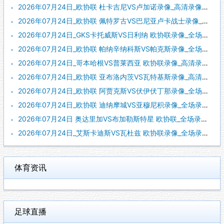
2026年07月24日_欧协联 杜卡吉尼VS卢加诺录像_高清录像【全场回放】
2026年07月24日_欧协联 佩特罗古VS巴尼亚卢卡战士录像_全场录像【高清回放】
2026年07月24日_GKS卡托威斯VS日利纳 欧协联录像_全场录像【高清回放】
2026年07月24日_欧协联 帕纳辛纳科斯VS帕克斯录像_全场录像【视频集锦】
2026年07月24日_哥本哈根VS普莱西亚 欧协联录像_高清录像【全场回放】
2026年07月24日_欧协联 亚布洛内茨VS瓦特基斯录像_高清录像【全场回放】
2026年07月24日_欧协联 阿贾克斯VS伏伊伏丁那录像_全场录像【高清回放】
2026年07月24日_欧协联 迪纳摩城VS亚穆尼积录像_全场录像【高清回放】
2026年07月24日 奥达里加VS布加勒斯特星 欧协联_全场录像【全场回放】
2026年07月24日_艾斯卡迪斯VS瓦杜兹 欧协联录像_全场录像【全场回放】
体育资讯
足球直播