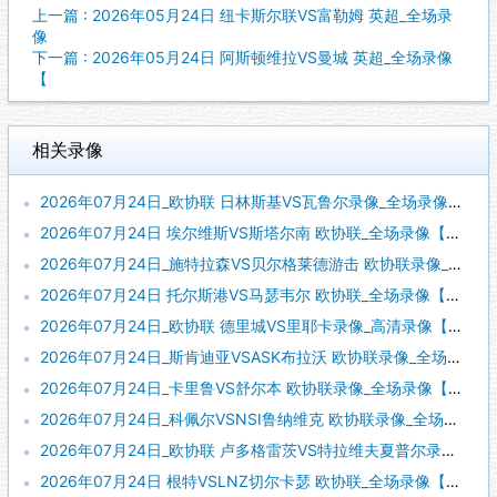
上一篇 : 2026年05月24日 纽卡斯尔联VS富勒姆 英超_全场录
像
下一篇 : 2026年05月24日 阿斯顿维拉VS曼城 英超_全场录像
【
相关录像
2026年07月24日_欧协联 日林斯基VS瓦鲁尔录像_全场录像【高清回放】
2026年07月24日 埃尔维斯VS斯塔尔南 欧协联_全场录像【全场回放】
2026年07月24日_施特拉森VS贝尔格莱德游击 欧协联录像_高清录像【全场回放】
2026年07月24日 托尔斯港VS马瑟韦尔 欧协联_全场录像【视频集锦】
2026年07月24日_欧协联 德里城VS里耶卡录像_高清录像【全场回放】
2026年07月24日_斯肯迪亚VSASK布拉沃 欧协联录像_全场录像【视频集锦】
2026年07月24日_卡里鲁VS舒尔本 欧协联录像_全场录像【全场回放】
2026年07月24日_科佩尔VSNSI鲁纳维克 欧协联录像_全场录像【全场回放】
2026年07月24日_欧协联 卢多格雷茨VS特拉维夫夏普尔录像_全场录像【全场回放】
2026年07月24日 根特VSLNZ切尔卡瑟 欧协联_全场录像【视频集锦】