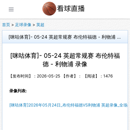
展开菜单
首页
>
足球录像
>
英超
[咪咕体育]- 05-24 英超常规赛 布伦特福德 - 利物浦 录像
[咪咕体育]- 05-24 英超常规赛 布伦特福
德 - 利物浦 录像
【发布时间】：2026-05-25 【作者】： 【阅读】：
1476
录像列表:
[咪咕体育]2026年05月24日_布伦特福德VS利物浦 英超录像_全