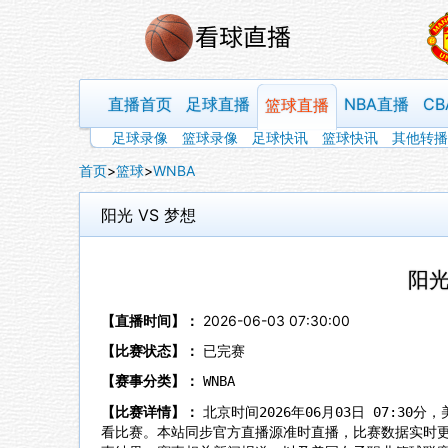
直播首页
足球直播
NBA直播
C
篮球直播
足球录像
篮球录像
足球快讯
篮球快讯
其他转播
首页
>
篮球
>
WNBA
阳光 VS 梦想
阳光
【直播时间】：
2026-06-03 07:30:00
【比赛状态】：
已完赛
【赛事分类】：
WNBA
【比赛详情】：
北京时间2026年06月03日 07:3
看比赛。本站同步官方直播源准时直播，比赛数据实时