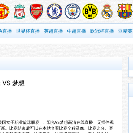
BA直播
世界杯直播
英超直播
中超直播
欧冠杯直播
亚精英
 VS 梦想
0分，美国女子职业篮球联赛 : 阳光VS梦想高清在线直播，无插件观
更新。比赛结束后可以在本站查看比赛全程录像、比赛比分、赛