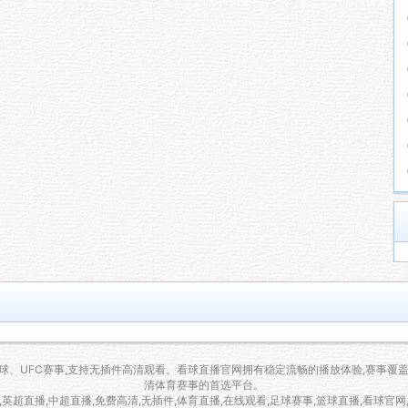
、UFC赛事,支持无插件高清观看。看球直播官网拥有稳定流畅的播放体验,赛事覆盖
清体育赛事的首选平台。
,英超直播,中超直播,免费高清,无插件,体育直播,在线观看,足球赛事,篮球直播,看球官网