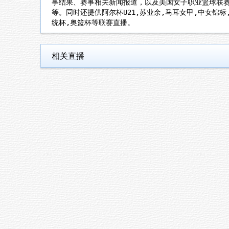
事结果、赛事相关新闻报道，以及美国女子职业篮球联
等。同时还提供阿尔杯U21,苏业余,马耳女甲,中女锦标,
统杯,奥篮杯等联赛直播。
相关直播