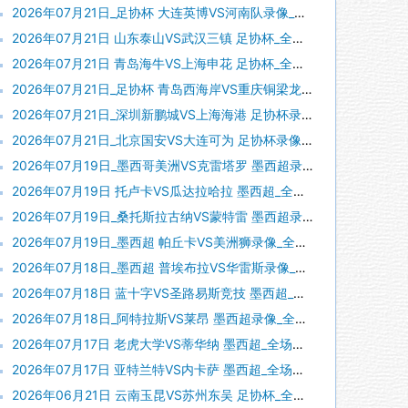
2026年07月21日_足协杯 大连英博VS河南队录像_高清录像【全场回放】
2026年07月21日 山东泰山VS武汉三镇 足协杯_全场录像【全场回放】
2026年07月21日 青岛海牛VS上海申花 足协杯_全场录像【全场回放】
2026年07月21日_足协杯 青岛西海岸VS重庆铜梁龙录像_全场录像【高清回放】
2026年07月21日_深圳新鹏城VS上海海港 足协杯录像_全场录像【高清回放】
2026年07月21日_北京国安VS大连可为 足协杯录像_全场录像【全场回放】
2026年07月19日_墨西哥美洲VS克雷塔罗 墨西超录像_全场录像【高清回放】
2026年07月19日 托卢卡VS瓜达拉哈拉 墨西超_全场录像【全场回放】
2026年07月19日_桑托斯拉古纳VS蒙特雷 墨西超录像_高清录像【全场回放】
2026年07月19日_墨西超 帕丘卡VS美洲狮录像_全场录像【全场回放】
2026年07月18日_墨西超 普埃布拉VS华雷斯录像_全场录像【全场回放】
2026年07月18日 蓝十字VS圣路易斯竞技 墨西超_全场录像【全场回放】
2026年07月18日_阿特拉斯VS莱昂 墨西超录像_全场录像【视频集锦】
2026年07月17日 老虎大学VS蒂华纳 墨西超_全场录像【全场回放】
2026年07月17日 亚特兰特VS内卡萨 墨西超_全场录像【视频集锦】
2026年06月21日 云南玉昆VS苏州东吴 足协杯_全场录像【视频集锦】