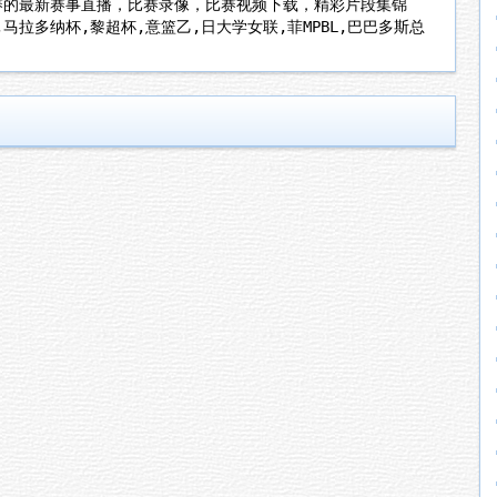
赛的最新赛事直播，比赛录像，比赛视频下载，精彩片段集锦
马拉多纳杯,黎超杯,意篮乙,日大学女联,菲MPBL,巴巴多斯总