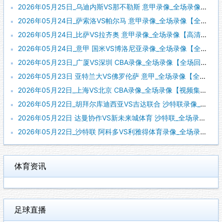
2026年05月25日_乌迪内斯VS那不勒斯 意甲录像_全场录像【高清回放】
2026年05月24日_萨索洛VS帕尔马 意甲录像_全场录像【全场回放】
2026年05月24日_比萨VS拉齐奥 意甲录像_全场录像【高清回放】
2026年05月24日_意甲 国米VS博洛尼亚录像_全场录像【全场回放】
2026年05月23日_广厦VS深圳 CBA录像_全场录像【全场回放】
2026年05月23日 亚特兰大VS佛罗伦萨 意甲_全场录像【全场回放】
2026年05月22日_上海VS北京 CBA录像_全场录像【视频集锦】
2026年05月22日_胡拜尔库迪西亚VS吉达联合 沙特联录像_高清录像【全场回放】
2026年05月22日 达曼协作VS新未来城体育 沙特联_全场录像【全场回放】
2026年05月22日_沙特联 阿科多VS利雅得体育录像_全场录像【高清回放】
体育资讯
足球直播