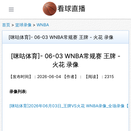
展开菜单
首页
>
篮球录像
>
WNBA
[咪咕体育]- 06-03 WNBA常规赛 王牌 - 火花 录像
[咪咕体育]- 06-03 WNBA常规赛 王牌 -
火花 录像
【发布时间】：2026-06-04 【作者】： 【阅读】：
2315
录像列表:
[咪咕体育]2026年06月03日_王牌VS火花 WNBA录像_全场录像