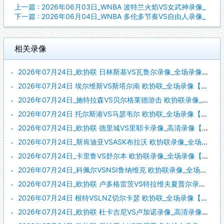
上一篇 : 2026年06月03日_WNBA 波特兰火焰VS女武神录像_
下一篇 : 2026年06月04日_WNBA 多伦多节奏VS自由人录像_
相关录像
2026年07月24日_欧协联 日林斯基VS瓦鲁尔录像_全场录像【高清回放】
2026年07月24日 埃尔维斯VS斯塔尔南 欧协联_全场录像【全场回放】
2026年07月24日_施特拉森VS贝尔格莱德游击 欧协联录像_高清录像【全场回放】
2026年07月24日 托尔斯港VS马瑟韦尔 欧协联_全场录像【视频集锦】
2026年07月24日_欧协联 德里城VS里耶卡录像_高清录像【全场回放】
2026年07月24日_斯肯迪亚VSASK布拉沃 欧协联录像_全场录像【视频集锦】
2026年07月24日_卡里鲁VS舒尔本 欧协联录像_全场录像【全场回放】
2026年07月24日_科佩尔VSNSI鲁纳维克 欧协联录像_全场录像【全场回放】
2026年07月24日_欧协联 卢多格雷茨VS特拉维夫夏普尔录像_全场录像【全场回放】
2026年07月24日 根特VSLNZ切尔卡瑟 欧协联_全场录像【视频集锦】
2026年07月24日_欧协联 杜卡吉尼VS卢加诺录像_高清录像【全场回放】