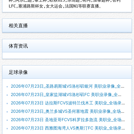
LFC,塞浦路斯杯女,女大运会,法国N1等联赛直播。
相关直播
体育资讯
足球录像
2026年07月23日_圣路易斯城VS洛杉矶银河 美职业录像_全场录像【视频集锦】
2026年07月23日_皇家盐湖城VS洛杉矶FC 美职业录像_全场录像【全场回放】
2026年07月23日 达拉斯FCVS波特兰伐木工 美职业_全场录像【全场回放】
2026年07月23日_奥兰多城VS圣何塞地震 美职业录像_全场录像【高清回放】
2026年07月23日 圣地亚哥FCVS科罗拉多急流 美职业_全场录像【视频集锦】
2026年07月23日 西雅图海湾人VS奥斯汀FC 美职业_全场录像【视频集锦】