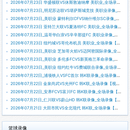
2026年07月23日 华盛顿联VS休斯敦迪纳摩 美职业_全场录像【全场回放】
2026年07月23日_明尼苏达联VS堪萨斯城竞技 美职业录像_高清录像【全场回放】
2026年07月23日_美职业 蒙特利尔CFVS纳什维尔SC录像_全场录像【视频集锦】
2026年07月23日 亚特兰大联VS夏洛特FC 美职业_全场录像【全场回放】
2026年07月23日_温哥华白浪VS辛辛那提FC 美职业录像_高清录像【全场回放】
2026年07月23日 纽约城VS哥伦布机员 美职业_全场录像【视频集锦】
2026年07月23日_美职业 芝加哥火焰VS迈阿密国际录像_全场录像【全场回放】
2026年07月23日_美职业 多伦多FCVS新英格兰革命录像_高清录像【全场回放】
2026年07月23日_美职业 纽约红牛VS费城联合录像_全场录像【全场回放】
2026年07月22日_浦项铁人VSFC首尔 韩K联录像_全场录像【全场回放】
2026年07月22日 金泉尚武VS光州FC 韩K联_全场录像【视频集锦】
2026年07月22日_安养FCVS富川FC 韩K联录像_全场录像【视频集锦】
2026年07月21日_仁川联VS蔚山HD 韩K联录像_全场录像【视频集锦】
2026年07月21日 大田市民VS全北现代 韩K联_全场录像【视频集锦】
篮球录像