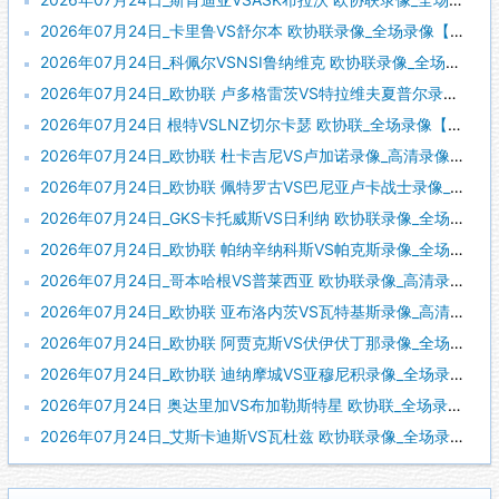
2026年07月24日_卡里鲁VS舒尔本 欧协联录像_全场录像【全场回放】
2026年07月24日_科佩尔VSNSI鲁纳维克 欧协联录像_全场录像【全场回放】
2026年07月24日_欧协联 卢多格雷茨VS特拉维夫夏普尔录像_全场录像【全场回放】
2026年07月24日 根特VSLNZ切尔卡瑟 欧协联_全场录像【视频集锦】
2026年07月24日_欧协联 杜卡吉尼VS卢加诺录像_高清录像【全场回放】
2026年07月24日_欧协联 佩特罗古VS巴尼亚卢卡战士录像_全场录像【高清回放】
2026年07月24日_GKS卡托威斯VS日利纳 欧协联录像_全场录像【高清回放】
2026年07月24日_欧协联 帕纳辛纳科斯VS帕克斯录像_全场录像【视频集锦】
2026年07月24日_哥本哈根VS普莱西亚 欧协联录像_高清录像【全场回放】
2026年07月24日_欧协联 亚布洛内茨VS瓦特基斯录像_高清录像【全场回放】
2026年07月24日_欧协联 阿贾克斯VS伏伊伏丁那录像_全场录像【高清回放】
2026年07月24日_欧协联 迪纳摩城VS亚穆尼积录像_全场录像【高清回放】
2026年07月24日 奥达里加VS布加勒斯特星 欧协联_全场录像【全场回放】
2026年07月24日_艾斯卡迪斯VS瓦杜兹 欧协联录像_全场录像【全场回放】