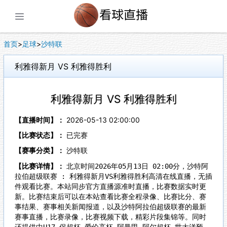
展开菜单
首页
>
足球
>
沙特联
利雅得新月 VS 利雅得胜利
利雅得新月 VS 利雅得胜利
【直播时间】：
2026-05-13 02:00:00
【比赛状态】：
已完赛
【赛事分类】：
沙特联
【比赛详情】：
北京时间2026年05月13日 02:00分，沙特阿
拉伯超级联赛 : 利雅得新月VS利雅得胜利高清在线直播，无插
件观看比赛。本站同步官方直播源准时直播，比赛数据实时更
新。比赛结束后可以在本站查看比赛全程录像、比赛比分、赛
事结果、赛事相关新闻报道，以及沙特阿拉伯超级联赛的最新
赛事直播，比赛录像，比赛视频下载，精彩片段集锦等。同时
还提供中U17,保超杯,爱伦高杯,阿曼甲,阿尔超杯,世大洋预,