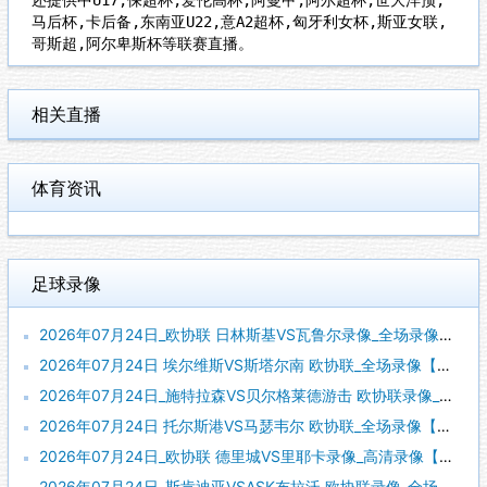
马后杯,卡后备,东南亚U22,意A2超杯,匈牙利女杯,斯亚女联,
哥斯超,阿尔卑斯杯等联赛直播。
相关直播
体育资讯
足球录像
2026年07月24日_欧协联 日林斯基VS瓦鲁尔录像_全场录像【高清回放】
2026年07月24日 埃尔维斯VS斯塔尔南 欧协联_全场录像【全场回放】
2026年07月24日_施特拉森VS贝尔格莱德游击 欧协联录像_高清录像【全场回放】
2026年07月24日 托尔斯港VS马瑟韦尔 欧协联_全场录像【视频集锦】
2026年07月24日_欧协联 德里城VS里耶卡录像_高清录像【全场回放】
2026年07月24日_斯肯迪亚VSASK布拉沃 欧协联录像_全场录像【视频集锦】