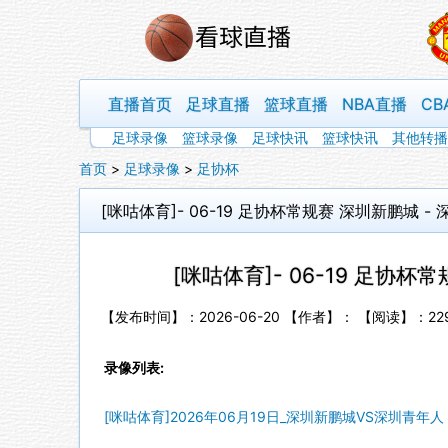
直播首页
足球直播
篮球直播
NBA直播
CB
足球录像
篮球录像
足球快讯
篮球快讯
其他转播
首页
>
足球录像
>
足协杯
[咪咕体育]- 06-19 足协杯常规赛 深圳新鹏城 -
[咪咕体育]- 06-19 足协杯
【发布时间】：2026-06-20 【作者】： 【阅读】：
22
录像列表:
[咪咕体育]2026年06月19日_深圳新鹏城VS深圳青