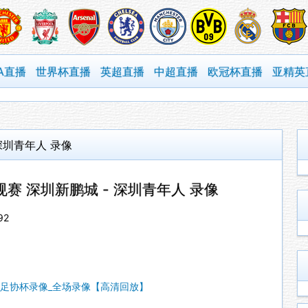
A直播
世界杯直播
英超直播
中超直播
欧冠杯直播
亚精英
 深圳青年人 录像
常规赛 深圳新鹏城 - 深圳青年人 录像
92
年人 足协杯录像_全场录像【高清回放】