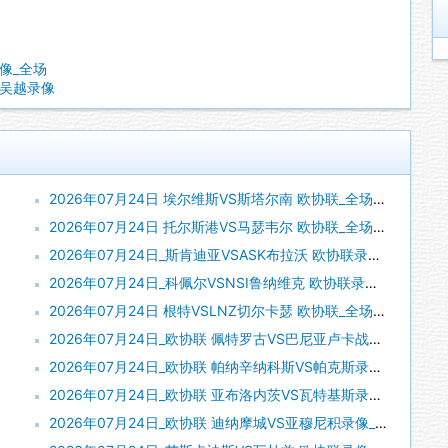
录像_全场
平吴越录像
2026年07月24日 埃尔维斯VS斯塔尔南 欧协联_全场录像【全场回放】
2026年07月24日 托尔斯港VS马瑟韦尔 欧协联_全场录像【视频集锦】
2026年07月24日_斯肯迪亚VSASK布拉沃 欧协联录像_全场录像【视频集锦】
2026年07月24日_科佩尔VSNSI鲁纳维克 欧协联录像_全场录像【全场回放】
2026年07月24日 根特VSLNZ切尔卡瑟 欧协联_全场录像【视频集锦】
2026年07月24日_欧协联 佩特罗古VS巴尼亚卢卡战士录像_全场录像【高清回放】
2026年07月24日_欧协联 帕纳辛纳科斯VS帕克斯录像_全场录像【视频集锦】
2026年07月24日_欧协联 亚布洛内茨VS瓦特基斯录像_高清录像【全场回放】
2026年07月24日_欧协联 迪纳摩城VS亚穆尼积录像_全场录像【高清回放】