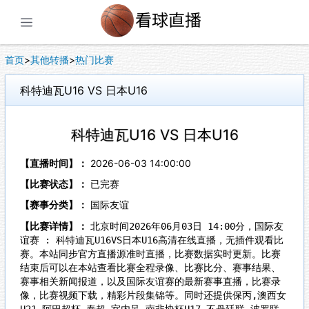
展开菜单
首页
>
其他转播
>
热门比赛
科特迪瓦U16 VS 日本U16
科特迪瓦U16 VS 日本U16
【直播时间】：
2026-06-03 14:00:00
【比赛状态】：
已完赛
【赛事分类】：
国际友谊
【比赛详情】：
北京时间2026年06月03日 14:00分，国际友
谊赛 : 科特迪瓦U16VS日本U16高清在线直播，无插件观看比
赛。本站同步官方直播源准时直播，比赛数据实时更新。比赛
结束后可以在本站查看比赛全程录像、比赛比分、赛事结果、
赛事相关新闻报道，以及国际友谊赛的最新赛事直播，比赛录
像，比赛视频下载，精彩片段集锦等。同时还提供保丙,澳西女
U21,阿巴超杯,泰超,室内足,南非协杯U17,不丹廷联,波罗联,