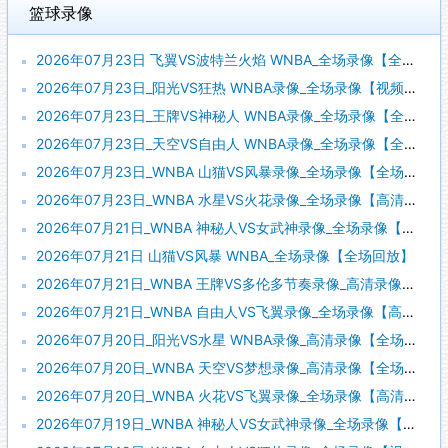
篮球录像
2026年07月23日 飞翼VS波特兰火焰 WNBA_全场录像【全场回放】
2026年07月23日_阳光VS狂热 WNBA录像_全场录像【视频集锦】
2026年07月23日_王牌VS神秘人 WNBA录像_全场录像【全场回放】
2026年07月23日_天空VS自由人 WNBA录像_全场录像【全场回放】
2026年07月23日_WNBA 山猫VS风暴录像_全场录像【全场回放】
2026年07月23日_WNBA 水星VS火花录像_全场录像【高清回放】
2026年07月21日_WNBA 神秘人VS女武神录像_全场录像【高清回放】
2026年07月21日 山猫VS风暴 WNBA_全场录像【全场回放】
2026年07月21日_WNBA 王牌VS多伦多节奏录像_高清录像【全场回放】
2026年07月21日_WNBA 自由人VS飞翼录像_全场录像【高清回放】
2026年07月20日_阳光VS水星 WNBA录像_高清录像【全场回放】
2026年07月20日_WNBA 天空VS梦想录像_高清录像【全场回放】
2026年07月20日_WNBA 火花VS飞翼录像_全场录像【高清回放】
2026年07月19日_WNBA 神秘人VS女武神录像_全场录像【高清回放】