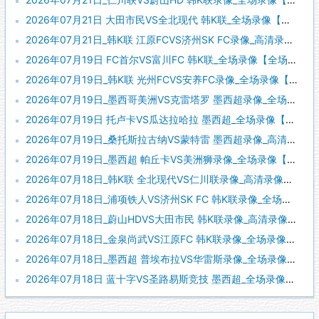
2026年07月21日 大田市民VS全北现代 韩K联_全场录像【视频集锦】
2026年07月21日_韩K联 江原FCVS济州SK FC录像_高清录像【全场回放】
2026年07月19日 FC首尔VS富川FC 韩K联_全场录像【全场回放】
2026年07月19日_韩K联 光州FCVS安养FC录像_全场录像【全场回放】
2026年07月19日_墨西哥美洲VS克雷塔罗 墨西超录像_全场录像【高清回放】
2026年07月19日 托卢卡VS瓜达拉哈拉 墨西超_全场录像【全场回放】
2026年07月19日_桑托斯拉古纳VS蒙特雷 墨西超录像_高清录像【全场回放】
2026年07月19日_墨西超 帕丘卡VS美洲狮录像_全场录像【全场回放】
2026年07月18日_韩K联 全北现代VS仁川联录像_高清录像【全场回放】
2026年07月18日_浦项铁人VS济州SK FC 韩K联录像_全场录像【高清回放】
2026年07月18日_蔚山HDVS大田市民 韩K联录像_高清录像【全场回放】
2026年07月18日_金泉尚武VS江原FC 韩K联录像_全场录像【全场回放】
2026年07月18日_墨西超 普埃布拉VS华雷斯录像_全场录像【全场回放】
2026年07月18日 蓝十字VS圣路易斯竞技 墨西超_全场录像【全场回放】