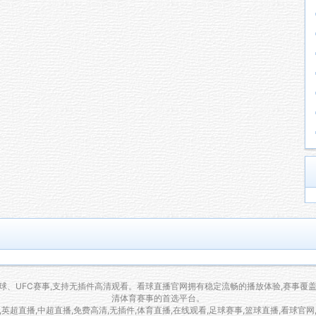
、UFC赛事,支持无插件高清观看。看球直播官网拥有稳定流畅的播放体验,赛事覆盖
清体育赛事的首选平台。
,英超直播,中超直播,免费高清,无插件,体育直播,在线观看,足球赛事,篮球直播,看球官网