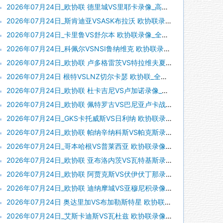
2026年07月24日_欧协联 德里城VS里耶卡录像_高清录像【全场回放】
2026年07月24日_斯肯迪亚VSASK布拉沃 欧协联录像_全场录像【视频集锦】
2026年07月24日_卡里鲁VS舒尔本 欧协联录像_全场录像【全场回放】
2026年07月24日_科佩尔VSNSI鲁纳维克 欧协联录像_全场录像【全场回放】
2026年07月24日_欧协联 卢多格雷茨VS特拉维夫夏普尔录像_全场录像【全场回放】
2026年07月24日 根特VSLNZ切尔卡瑟 欧协联_全场录像【视频集锦】
2026年07月24日_欧协联 杜卡吉尼VS卢加诺录像_高清录像【全场回放】
2026年07月24日_欧协联 佩特罗古VS巴尼亚卢卡战士录像_全场录像【高清回放】
2026年07月24日_GKS卡托威斯VS日利纳 欧协联录像_全场录像【高清回放】
2026年07月24日_欧协联 帕纳辛纳科斯VS帕克斯录像_全场录像【视频集锦】
2026年07月24日_哥本哈根VS普莱西亚 欧协联录像_高清录像【全场回放】
2026年07月24日_欧协联 亚布洛内茨VS瓦特基斯录像_高清录像【全场回放】
2026年07月24日_欧协联 阿贾克斯VS伏伊伏丁那录像_全场录像【高清回放】
2026年07月24日_欧协联 迪纳摩城VS亚穆尼积录像_全场录像【高清回放】
2026年07月24日 奥达里加VS布加勒斯特星 欧协联_全场录像【全场回放】
2026年07月24日_艾斯卡迪斯VS瓦杜兹 欧协联录像_全场录像【全场回放】