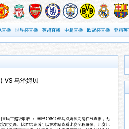
A直播
世界杯直播
英超直播
中超直播
欧冠杯直播
亚精英
) VS 马泽姆贝
分，刚果民主超级联赛 : 辛巴(DRC)VS马泽姆贝高清在线直播，无
据实时更新。比赛结束后可以在本站查看比赛全程录像、比赛比