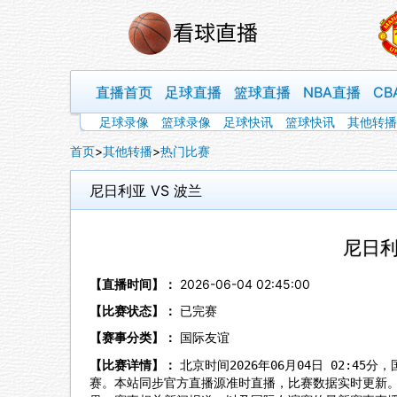
直播首页
足球直播
篮球直播
NBA直播
CB
足球录像
篮球录像
足球快讯
篮球快讯
其他转播
首页
>
其他转播
>
热门比赛
尼日利亚 VS 波兰
尼日利
【直播时间】：
2026-06-04 02:45:00
【比赛状态】：
已完赛
【赛事分类】：
国际友谊
【比赛详情】：
北京时间2026年06月04日 02:4
赛。本站同步官方直播源准时直播，比赛数据实时更新