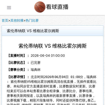
展开菜单
首页
>
其他转播
>
热门比赛
索伦蒂纳联 VS 维格比霍尔姆斯
索伦蒂纳联 VS 维格比霍尔姆斯
【直播时间】：
2026-06-04 01:00:00
【比赛状态】：
已完赛
【赛事分类】：
瑞典杯
【比赛详情】：
北京时间2026年06月04日 01:00分，瑞典杯
: 索伦蒂纳联VS维格比霍尔姆斯高清在线直播，无插件观看比
赛。本站同步官方直播源准时直播，比赛数据实时更新。比赛
结束后可以在本站查看比赛全程录像、比赛比分、赛事结果、
赛事相关新闻报道，以及瑞典杯的最新赛事直播，比赛录像，
比赛视频下载，精彩片段集锦等。同时还提供阿鲁巴联,泰乙,
比荷女联,缅甸联,韩锦赛,荷兰杯,亚海女联,马元首杯,阿尔巴