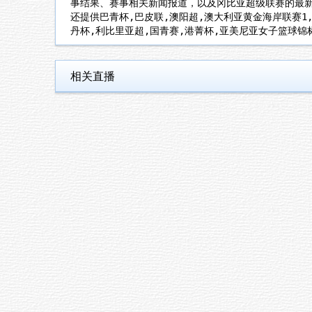
事结果、赛事相关新闻报道，以及冈比亚超级联赛的最
还提供巴青杯,巴皮联,澳阳超,澳大利亚黄金海岸联赛1,阿
丹杯,利比里亚超,国青赛,港菁杯,亚美尼亚女子篮球锦
相关直播