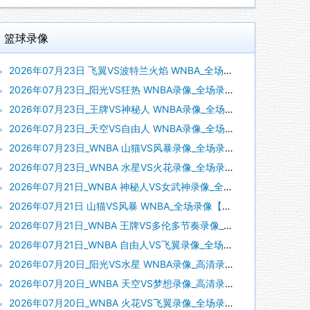
篮球录像
2026年07月23日 飞翼VS波特兰火焰 WNBA_全场录像【全场回放】
2026年07月23日_阳光VS狂热 WNBA录像_全场录像【视频集锦】
2026年07月23日_王牌VS神秘人 WNBA录像_全场录像【全场回放】
2026年07月23日_天空VS自由人 WNBA录像_全场录像【全场回放】
2026年07月23日_WNBA 山猫VS风暴录像_全场录像【全场回放】
2026年07月23日_WNBA 水星VS火花录像_全场录像【高清回放】
2026年07月21日_WNBA 神秘人VS女武神录像_全场录像【高清回放】
2026年07月21日 山猫VS风暴 WNBA_全场录像【全场回放】
2026年07月21日_WNBA 王牌VS多伦多节奏录像_高清录像【全场回放】
2026年07月21日_WNBA 自由人VS飞翼录像_全场录像【高清回放】
2026年07月20日_阳光VS水星 WNBA录像_高清录像【全场回放】
2026年07月20日_WNBA 天空VS梦想录像_高清录像【全场回放】
2026年07月20日_WNBA 火花VS飞翼录像_全场录像【高清回放】