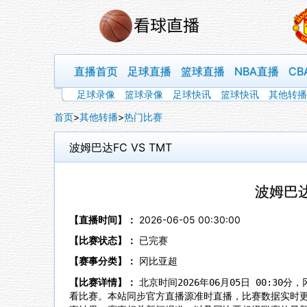
直播首页
足球直播
篮球直播
NBA直播
CB
足球录像
篮球录像
足球快讯
篮球快讯
其他转播
首页
>
其他转播
>
热门比赛
波姆巴达FC VS TMT
波姆巴达F
【直播时间】：
2026-06-05 00:30:00
【比赛状态】：
已完赛
【赛事分类】：
冈比亚超
【比赛详情】：
北京时间2026年06月05日 00:30
看比赛。本站同步官方直播源准时直播，比赛数据实时