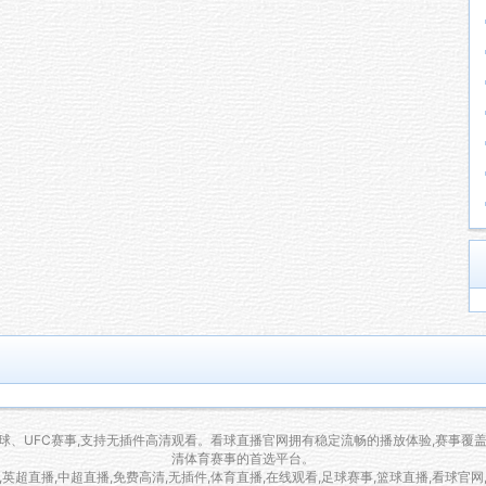
、UFC赛事,支持无插件高清观看。看球直播官网拥有稳定流畅的播放体验,赛事覆盖
清体育赛事的首选平台。
,英超直播,中超直播,免费高清,无插件,体育直播,在线观看,足球赛事,篮球直播,看球官网