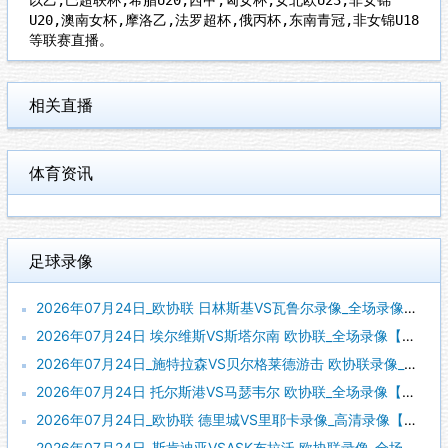
U20,澳南女杯,摩洛乙,法罗超杯,俄丙杯,东南青冠,非女锦U18
等联赛直播。
相关直播
体育资讯
足球录像
2026年07月24日_欧协联 日林斯基VS瓦鲁尔录像_全场录像【高清回放】
2026年07月24日 埃尔维斯VS斯塔尔南 欧协联_全场录像【全场回放】
2026年07月24日_施特拉森VS贝尔格莱德游击 欧协联录像_高清录像【全场回放】
2026年07月24日 托尔斯港VS马瑟韦尔 欧协联_全场录像【视频集锦】
2026年07月24日_欧协联 德里城VS里耶卡录像_高清录像【全场回放】
2026年07月24日_斯肯迪亚VSASK布拉沃 欧协联录像_全场录像【视频集锦】