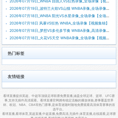
2026年07月19日_WNBA 自由人VS狂热录像_全场录像【视频集锦】
2026年07月19日_波特兰火焰VS山猫 WNBA录像_全场录像【高清回放】
2026年07月18日_WNBA 阳光VS水星录像_全场录像【全场回放】
2026年07月18日 风暴VS狂热 WNBA_全场录像【视频集锦】
2026年07月18日_梦想VS多伦多节奏 WNBA录像_高清录像【全场回放】
2026年07月18日_火花VS天空 WNBA录像_全场录像【视频集锦】
热门标签
友情链接
看球直播提供英超、中超等顶级足球联赛免费直播,涵盖全球足球、篮球、UFC赛
事,支持无插件高清观看。看球直播官网拥有稳定流畅的播放体验,赛事覆盖世界
杯、欧冠、NBA、CBA等热门赛事,是体育迷随时随地免费观看高清体育赛事的首
选平台。
看球直播,看球体育,英超直播,中超直播,免费高清,无插件,体育直播,在线观看,足球赛