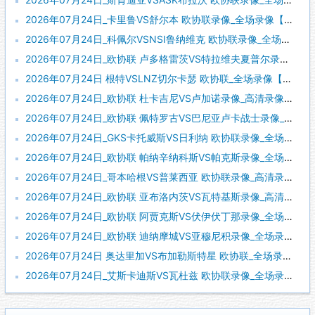
2026年07月24日_卡里鲁VS舒尔本 欧协联录像_全场录像【全场回放】
2026年07月24日_科佩尔VSNSI鲁纳维克 欧协联录像_全场录像【全场回放】
2026年07月24日_欧协联 卢多格雷茨VS特拉维夫夏普尔录像_全场录像【全场回放】
2026年07月24日 根特VSLNZ切尔卡瑟 欧协联_全场录像【视频集锦】
2026年07月24日_欧协联 杜卡吉尼VS卢加诺录像_高清录像【全场回放】
2026年07月24日_欧协联 佩特罗古VS巴尼亚卢卡战士录像_全场录像【高清回放】
2026年07月24日_GKS卡托威斯VS日利纳 欧协联录像_全场录像【高清回放】
2026年07月24日_欧协联 帕纳辛纳科斯VS帕克斯录像_全场录像【视频集锦】
2026年07月24日_哥本哈根VS普莱西亚 欧协联录像_高清录像【全场回放】
2026年07月24日_欧协联 亚布洛内茨VS瓦特基斯录像_高清录像【全场回放】
2026年07月24日_欧协联 阿贾克斯VS伏伊伏丁那录像_全场录像【高清回放】
2026年07月24日_欧协联 迪纳摩城VS亚穆尼积录像_全场录像【高清回放】
2026年07月24日 奥达里加VS布加勒斯特星 欧协联_全场录像【全场回放】
2026年07月24日_艾斯卡迪斯VS瓦杜兹 欧协联录像_全场录像【全场回放】