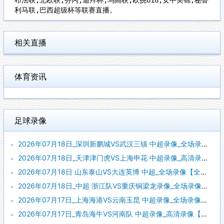
利马联,巴西超级杯等联赛直播。
相关直播
体育资讯
足球录像
2026年07月18日_深圳新鹏城VS武汉三镇 中超录像_全场录像【视频集锦】
2026年07月18日_天津津门虎VS上海申花 中超录像_高清录像【全场回放】
2026年07月18日 山东泰山VS大连英博 中超_全场录像【全场回放】
2026年07月18日_中超 浙江队VS重庆铜梁龙录像_全场录像【全场回放】
2026年07月17日_上海海港VS云南玉昆 中超录像_全场录像【全场回放】
2026年07月17日_青岛海牛VS河南队 中超录像_高清录像【全场回放】