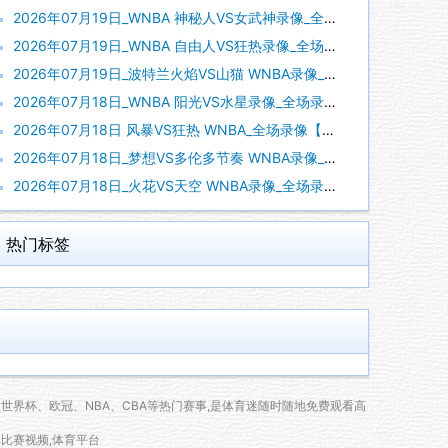
2026年07月19日_WNBA 神秘人VS女武神录像_全场录像【高清回放】
2026年07月19日_WNBA 自由人VS狂热录像_全场录像【视频集锦】
2026年07月19日_波特兰火焰VS山猫 WNBA录像_全场录像【高清回放】
2026年07月18日_WNBA 阳光VS水星录像_全场录像【全场回放】
2026年07月18日 风暴VS狂热 WNBA_全场录像【视频集锦】
2026年07月18日_梦想VS多伦多节奏 WNBA录像_高清录像【全场回放】
2026年07月18日_火花VS天空 WNBA录像_全场录像【视频集锦】
热门标签
世界杯、欧冠、NBA、CBA等热门赛事,是体育迷随时随地免费观看高
,比赛视频,体育平台