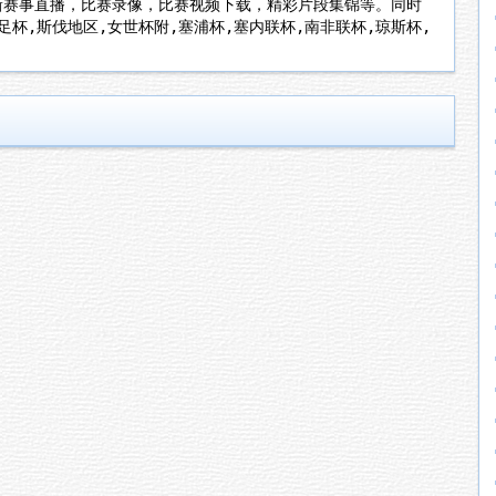
新赛事直播，比赛录像，比赛视频下载，精彩片段集锦等。同时
爱足杯,斯伐地区,女世杯附,塞浦杯,塞内联杯,南非联杯,琼斯杯,